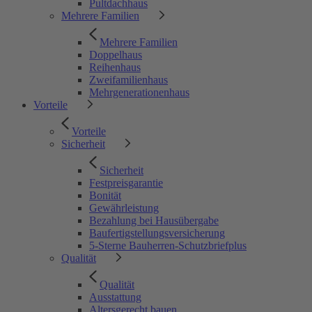
Pultdachhaus
Mehrere Familien
Mehrere Familien
Doppelhaus
Reihenhaus
Zweifamilienhaus
Mehrgenerationenhaus
Vorteile
Vorteile
Sicherheit
Sicherheit
Festpreisgarantie
Bonität
Gewährleistung
Bezahlung bei Hausübergabe
Baufertigstellungsversicherung
5-Sterne Bauherren-Schutzbriefplus
Qualität
Qualität
Ausstattung
Altersgerecht bauen