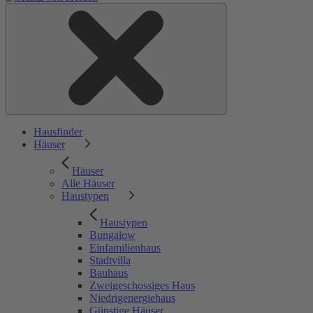
Hausfinder
Häuser
Häuser
Alle Häuser
Haustypen
Haustypen
Bungalow
Einfamilienhaus
Stadtvilla
Bauhaus
Zweigeschossiges Haus
Niedrigenergiehaus
Günstige Häuser