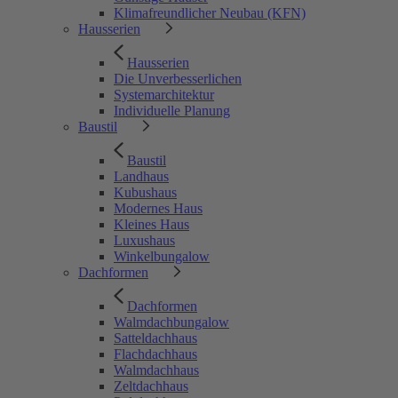
Klimafreundlicher Neubau (KFN)
Hausserien
Hausserien
Die Unverbesserlichen
Systemarchitektur
Individuelle Planung
Baustil
Baustil
Landhaus
Kubushaus
Modernes Haus
Kleines Haus
Luxushaus
Winkelbungalow
Dachformen
Dachformen
Walmdachbungalow
Satteldachhaus
Flachdachhaus
Walmdachhaus
Zeltdachhaus