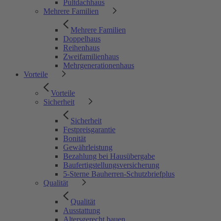
Pultdachhaus
Mehrere Familien
Mehrere Familien
Doppelhaus
Reihenhaus
Zweifamilienhaus
Mehrgenerationenhaus
Vorteile
Vorteile
Sicherheit
Sicherheit
Festpreisgarantie
Bonität
Gewährleistung
Bezahlung bei Hausübergabe
Baufertigstellungsversicherung
5-Sterne Bauherren-Schutzbriefplus
Qualität
Qualität
Ausstattung
Altersgerecht bauen