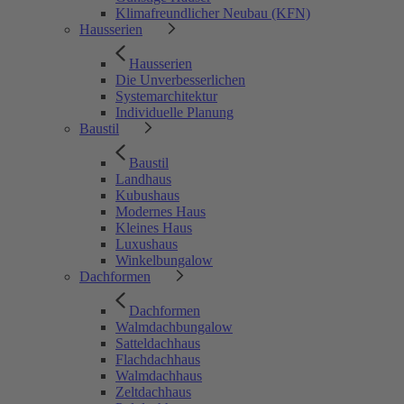
Klimafreundlicher Neubau (KFN)
Hausserien
Hausserien
Die Unverbesserlichen
Systemarchitektur
Individuelle Planung
Baustil
Baustil
Landhaus
Kubushaus
Modernes Haus
Kleines Haus
Luxushaus
Winkelbungalow
Dachformen
Dachformen
Walmdachbungalow
Satteldachhaus
Flachdachhaus
Walmdachhaus
Zeltdachhaus