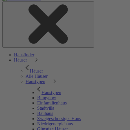
Hausfinder
Häuser
Häuser
Alle Häuser
Haustypen
Haustypen
Bungalow
Einfamilienhaus
Stadtvilla
Bauhaus
Zweigeschossiges Haus
Niedrigenergiehaus
Günstige Häuser