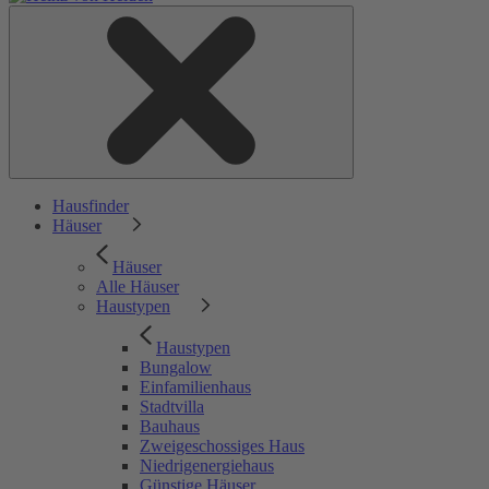
Hausfinder
Häuser
Häuser
Alle Häuser
Haustypen
Haustypen
Bungalow
Einfamilienhaus
Stadtvilla
Bauhaus
Zweigeschossiges Haus
Niedrigenergiehaus
Günstige Häuser