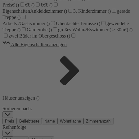
Preis
€ (
)
€€ (
)
€€€ (
)
Eigenschaften
Ankleidezimmer (
)
3. Kinderzimmer (
)
gerade
Treppe (
)
Arbeits-/Gästezimmer (
)
Überdachte Terrasse (
)
gewendelte
Treppe (
)
Garderobe (
)
großes Wohn-/Esszimmer ( > 30m²) (
)
zwei Bäder im Obergeschoss (
)
Alle Eigenschaften anzeigen
Häuser anzeigen (
)
Sortieren nach:
Preis
Beliebteste
Name
Wohnfläche
Zimmeranzahl
Reihenfolge: