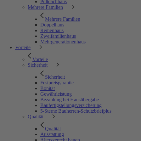
Pultdachhaus
Mehrere Familien
Mehrere Familien
Doppelhaus
Reihenhaus
Zweifamilienhaus
Mehrgenerationenhaus
Vorteile
Vorteile
Sicherheit
Sicherheit
Festpreisgarantie
Bonität
Gewährleistung
Bezahlung bei Hausübergabe
Baufertigstellungsversicherung
5-Sterne Bauherren-Schutzbriefplus
Qualität
Qualität
Ausstattung
Altersgerecht bauen