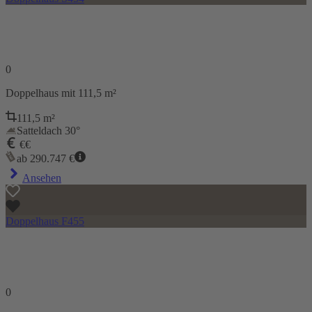
0
Doppelhaus
mit 111,5 m²
111,5
m²
Satteldach 30°
€€
ab
290.747
€
Ansehen
Doppelhaus F455
0