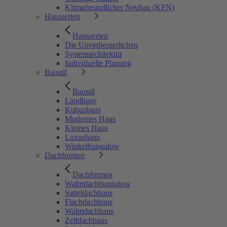
Klimafreundlicher Neubau (KFN)
Hausserien
Hausserien
Die Unverbesserlichen
Systemarchitektur
Individuelle Planung
Baustil
Baustil
Landhaus
Kubushaus
Modernes Haus
Kleines Haus
Luxushaus
Winkelbungalow
Dachformen
Dachformen
Walmdachbungalow
Satteldachhaus
Flachdachhaus
Walmdachhaus
Zeltdachhaus