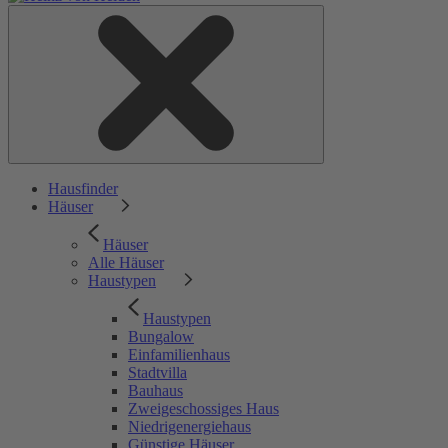
Hausfinder
Häuser
Häuser
Alle Häuser
Haustypen
Haustypen
Bungalow
Einfamilienhaus
Stadtvilla
Bauhaus
Zweigeschossiges Haus
Niedrigenergiehaus
Günstige Häuser