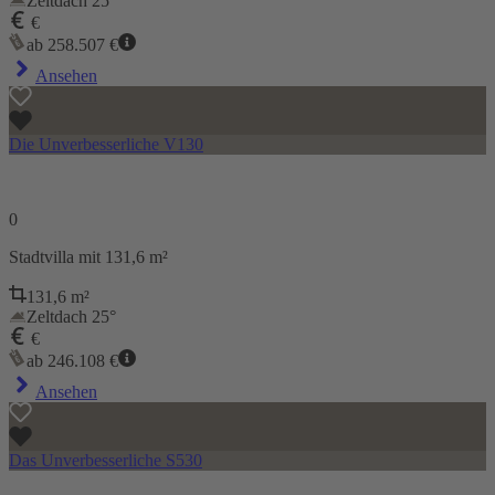
Zeltdach 25°
€
ab
258.507
€
Ansehen
Die Unverbesserliche V130
0
Stadtvilla
mit 131,6 m²
131,6
m²
Zeltdach 25°
€
ab
246.108
€
Ansehen
Das Unverbesserliche S530