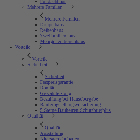
Pultdachhaus
Mehrere Familien
Mehrere Familien
Doppelhaus
Reihenhaus
Zweifamilienhaus
Mehrgenerationenhaus
Vorteile
Vorteile
Sicherheit
Sicherheit
Festpreisgarantie
Bonität
Gewährleistung
Bezahlung bei Hausübergabe
Baufertigstellungsversicherung
5-Sterne Bauherren-Schutzbriefplus
Qualität
Qualität
Ausstattung
Altersgerecht bauen