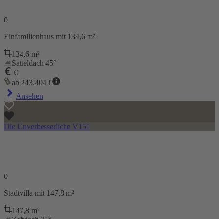
0
Einfamilienhaus
mit 134,6 m²
134,6
m²
Satteldach 45°
€
ab
243.404
€
Ansehen
Die Unverbesserliche V151
0
Stadtvilla
mit 147,8 m²
147,8
m²