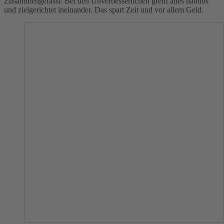
Zusammengefasst: Bei den Unverbesserlichen greift alles nahtlos
und zielgerichtet ineinander. Das spart Zeit und vor allem Geld.