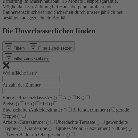
Erfahrung im Massivhausbau, 15 Monate Festpreisgarantie,
Möglichkeit zur Zahlung bei Hausübergabe, umfassender
Bauherrenschutzbrief und Sicherheit durch unsere jährlich neu
bestätigte ausgezeichnete Bonität.
Die Unverbesserlichen finden
Filtern
Filter zurücksetzen
Filter zurücksetzen
Wohnfläche in m²
Anzahl der Zimmer
Energieeffizienzklasse
A+ (
)
A (
)
B (
)
Preis
€ (
)
€€ (
)
€€€ (
)
Eigenschaften
Ankleidezimmer (
)
3. Kinderzimmer (
)
gerade
Treppe (
)
Arbeits-/Gästezimmer (
)
Überdachte Terrasse (
)
gewendelte
Treppe (
)
Garderobe (
)
großes Wohn-/Esszimmer ( > 30m²) (
)
zwei Bäder im Obergeschoss (
)