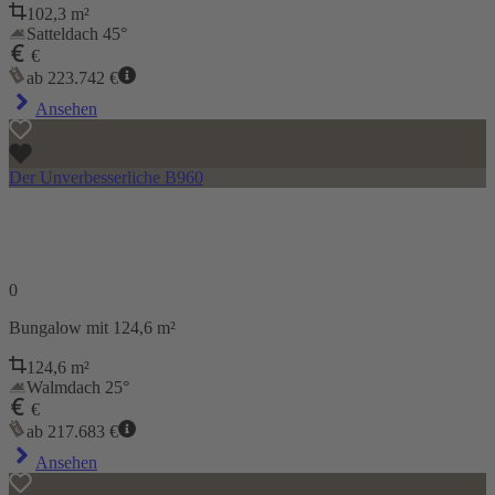
102,3
m²
Satteldach 45°
€
ab
223.742
€
Ansehen
Der Unverbesserliche B960
0
Bungalow
mit 124,6 m²
124,6
m²
Walmdach 25°
€
ab
217.683
€
Ansehen