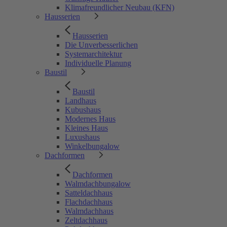
Klimafreundlicher Neubau (KFN)
Hausserien
Hausserien
Die Unverbesserlichen
Systemarchitektur
Individuelle Planung
Baustil
Baustil
Landhaus
Kubushaus
Modernes Haus
Kleines Haus
Luxushaus
Winkelbungalow
Dachformen
Dachformen
Walmdachbungalow
Satteldachhaus
Flachdachhaus
Walmdachhaus
Zeltdachhaus