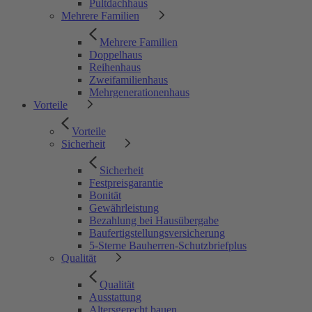
Pultdachhaus
Mehrere Familien
Mehrere Familien
Doppelhaus
Reihenhaus
Zweifamilienhaus
Mehrgenerationenhaus
Vorteile
Vorteile
Sicherheit
Sicherheit
Festpreisgarantie
Bonität
Gewährleistung
Bezahlung bei Hausübergabe
Baufertigstellungsversicherung
5-Sterne Bauherren-Schutzbriefplus
Qualität
Qualität
Ausstattung
Altersgerecht bauen