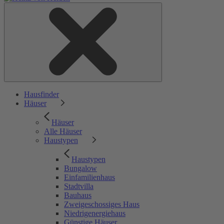
Hausfinder
Häuser
Häuser
Alle Häuser
Haustypen
Haustypen
Bungalow
Einfamilienhaus
Stadtvilla
Bauhaus
Zweigeschossiges Haus
Niedrigenergiehaus
Günstige Häuser