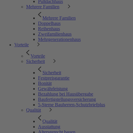
Pultdachhaus
Mehrere Familien
Mehrere Familien
Doppelhaus
Reihenhaus
Zweifamilienhaus
Mehrgenerationenhaus
Vorteile
Vorteile
Sicherheit
Sicherheit
Festpreisgarantie
Bonität
Gewährleistung
Bezahlung bei Hausübergabe
Baufertigstellungsversicherung
5-Sterne Bauherren-Schutzbriefplus
Qualität
Qualität
Ausstattung
Altersgerecht bauen