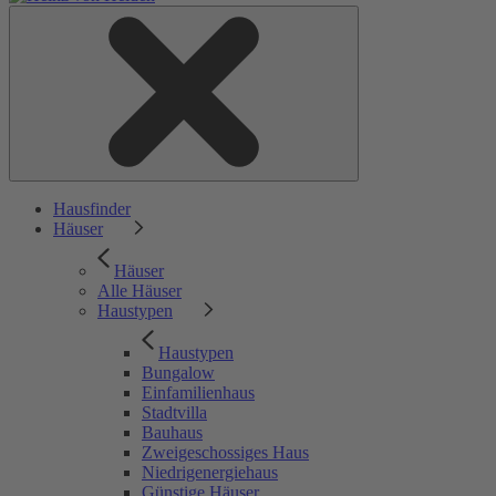
Hausfinder
Häuser
Häuser
Alle Häuser
Haustypen
Haustypen
Bungalow
Einfamilienhaus
Stadtvilla
Bauhaus
Zweigeschossiges Haus
Niedrigenergiehaus
Günstige Häuser