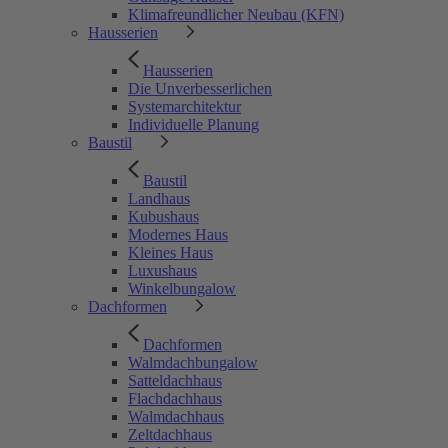
Klimafreundlicher Neubau (KFN)
Hausserien
Hausserien
Die Unverbesserlichen
Systemarchitektur
Individuelle Planung
Baustil
Baustil
Landhaus
Kubushaus
Modernes Haus
Kleines Haus
Luxushaus
Winkelbungalow
Dachformen
Dachformen
Walmdachbungalow
Satteldachhaus
Flachdachhaus
Walmdachhaus
Zeltdachhaus