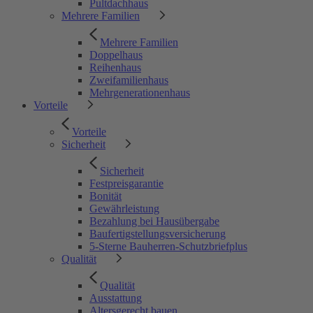
Pultdachhaus
Mehrere Familien
Mehrere Familien
Doppelhaus
Reihenhaus
Zweifamilienhaus
Mehrgenerationenhaus
Vorteile
Vorteile
Sicherheit
Sicherheit
Festpreisgarantie
Bonität
Gewährleistung
Bezahlung bei Hausübergabe
Baufertigstellungsversicherung
5-Sterne Bauherren-Schutzbriefplus
Qualität
Qualität
Ausstattung
Altersgerecht bauen