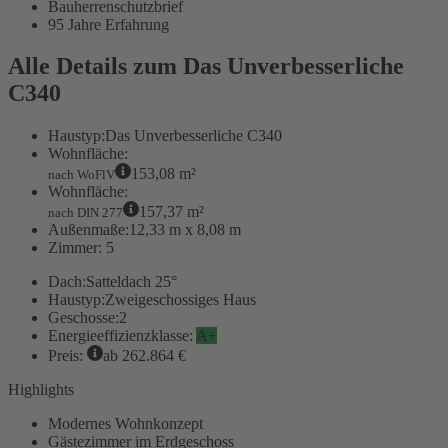
Bauherrenschutzbrief
95 Jahre Erfahrung
Alle Details zum Das Unverbesserliche
C340
Haustyp:
Das Unverbesserliche C340
Wohnfläche:
153,08 m²
nach WoFlV
Wohnfläche:
157,37 m²
nach DIN 277
Außenmaße:
12,33 m x 8,08 m
Zimmer:
5
Dach:
Satteldach 25°
Haustyp:
Zweigeschossiges Haus
Geschosse:
2
Energieeffizienzklasse:
A+
Preis:
ab 262.864 €
Highlights
Modernes Wohnkonzept
Gästezimmer im Erdgeschoss