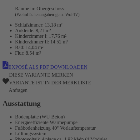
Räume im Obergeschoss
(Wohnflächenangaben gem. WoFlV)
Schlafzimmer:
13,18 m²
Ankleide:
8,21 m²
Kinderzimmer I:
17,76 m²
Kinderzimmer II:
14,52 m²
Bad:
14,04 m²
Flur:
8,54 m²
EXPOSÉ ALS PDF DOWNLOADEN
DIESE VARIANTE MERKEN
VARIANTE IST IN DER MERKLISTE
Anfragen
Ausstattung
Bodenplatte (WU Beton)
Energieeffiziente Wärmepumpe
Fußbodenheizung 40° Vorlauftemperatur
Lüftungssystem
Photovoltaik-Anlage ca. 1,92 kWp (4 Module)