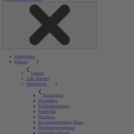
Hausfinder
Häuser
Häuser
Alle Häuser
Haustypen
Haustypen
Bungalow
Einfamilienhaus
Stadtvilla
Bauhaus
Zweigeschossiges Haus
Niedrigenergiehaus
Günstige Häuser