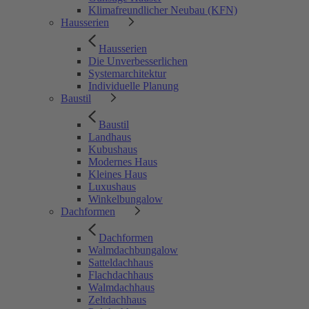
Klimafreundlicher Neubau (KFN)
Hausserien
Hausserien
Die Unverbesserlichen
Systemarchitektur
Individuelle Planung
Baustil
Baustil
Landhaus
Kubushaus
Modernes Haus
Kleines Haus
Luxushaus
Winkelbungalow
Dachformen
Dachformen
Walmdachbungalow
Satteldachhaus
Flachdachhaus
Walmdachhaus
Zeltdachhaus