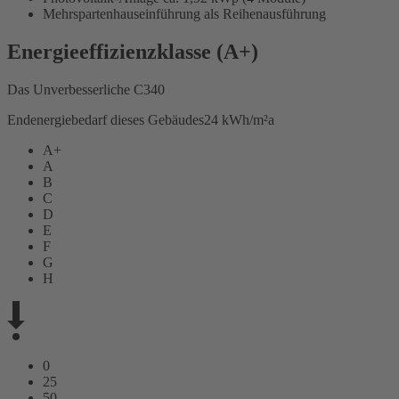
Mehrspartenhauseinführung als Reihenausführung
Energieeffizienzklasse (A+)
Das Unverbesserliche C340
Endenergiebedarf dieses Gebäudes
24 kWh/m²a
A+
A
B
C
D
E
F
G
H
0
25
50