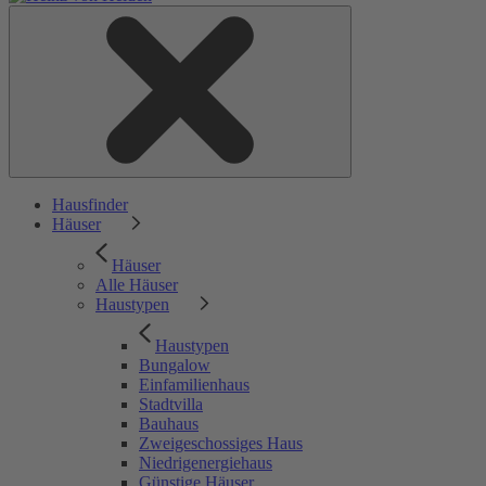
Hausfinder
Häuser
Häuser
Alle Häuser
Haustypen
Haustypen
Bungalow
Einfamilienhaus
Stadtvilla
Bauhaus
Zweigeschossiges Haus
Niedrigenergiehaus
Günstige Häuser