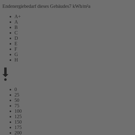
Endenergiebedarf dieses Gebäudes
7 kWh/m²a
A+
A
B
C
D
E
F
G
H
0
25
50
75
100
125
150
175
200