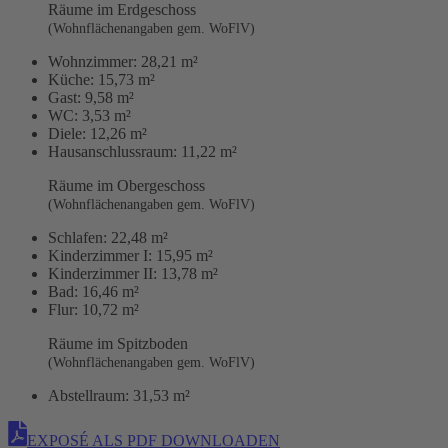
Räume im Erdgeschoss
(Wohnflächenangaben gem. WoFlV)
Wohnzimmer:
28,21 m²
Küche:
15,73 m²
Gast:
9,58 m²
WC:
3,53 m²
Diele:
12,26 m²
Hausanschlussraum:
11,22 m²
Räume im Obergeschoss
(Wohnflächenangaben gem. WoFlV)
Schlafen:
22,48 m²
Kinderzimmer I:
15,95 m²
Kinderzimmer II:
13,78 m²
Bad:
16,46 m²
Flur:
10,72 m²
Räume im Spitzboden
(Wohnflächenangaben gem. WoFlV)
Abstellraum:
31,53 m²
EXPOSÉ ALS PDF DOWNLOADEN