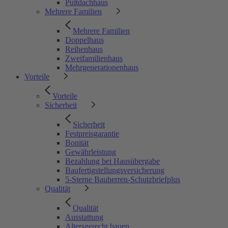
Pultdachhaus
Mehrere Familien
Mehrere Familien
Doppelhaus
Reihenhaus
Zweifamilienhaus
Mehrgenerationenhaus
Vorteile
Vorteile
Sicherheit
Sicherheit
Festpreisgarantie
Bonität
Gewährleistung
Bezahlung bei Hausübergabe
Baufertigstellungsversicherung
5-Sterne Bauherren-Schutzbriefplus
Qualität
Qualität
Ausstattung
Altersgerecht bauen