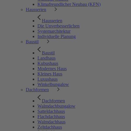
Klimafreundlicher Neubau (KFN)
Hausserien
Hausserien
Die Unverbesserlichen
Systemarchitektur
Individuelle Planung
Baustil
Baustil
Landhaus
Kubushaus
Modernes Haus
Kleines Haus
Luxushaus
Winkelbungalow
Dachformen
Dachformen
Walmdachbungalow
Satteldachhaus
Flachdachhaus
Walmdachhaus
Zeltdachhaus