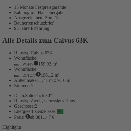
15 Monate Festpreisgarantie
Zahlung mit Hausübergabe
Ausgezeichnete Bonität
Bauherrenschutzbrief
95 Jahre Erfahrung
Alle Details zum Calvus 63K
Haustyp:
Calvus 63K
Wohnfläche:
159,92 m²
nach WoFlV
Wohnfläche:
196,12 m²
nach DIN 277
Außenmaße:
11,41 m x 9,16 m
Zimmer:
5
Dach:
Satteldach 30°
Haustyp:
Zweigeschossiges Haus
Geschosse:
2
Energieeffizienzklasse:
A+
Preis:
ab 381.147 €
Highlights