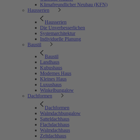
Klimafreundlicher Neubau (KFN)
Hausserien
Hausserien
Die Unverbesserlichen
Systemarchitektur
Individuelle Planung
Baustil
Baustil
Landhaus
Kubushaus
Modernes Haus
Kleines Haus
Luxushaus
Winkelbungalow
Dachformen
Dachformen
Walmdachbungalow
Satteldachhaus
Flachdachhaus
Walmdachhaus
Zeltdachhaus