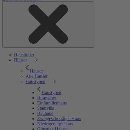
Hausfinder
Häuser
Häuser
Alle Häuser
Haustypen
Haustypen
Bungalow
Einfamilienhaus
Stadtvilla
Bauhaus
Zweigeschossiges Haus
Niedrigenergiehaus
Günstige Häuser