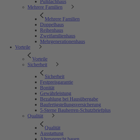
Pultdachhaus
Mehrere Familien
Mehrere Familien
Doppelhaus
Reihenhaus
Zweifamilienhaus
Mehrgenerationenhaus
Vorteile
Vorteile
Sicherheit
Sicherheit
Festpreisgarantie
Bonität
Gewährleistung
Bezahlung bei Hausübergabe
Baufertigstellungsversicherung
5-Sterne Bauherren-Schutzbriefplus
Qualität
Qualität
Ausstattung
Altersgerecht bauen