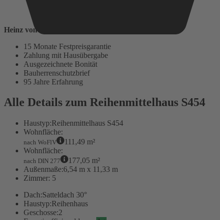
Heinz von Heiden baut auf:
15 Monate Festpreisgarantie
Zahlung mit Hausübergabe
Ausgezeichnete Bonität
Bauherrenschutzbrief
95 Jahre Erfahrung
Alle Details zum Reihenmittelhaus S454
Haustyp:
Reihenmittelhaus S454
Wohnfläche:
111,49 m²
nach WoFlV
Wohnfläche:
177,05 m²
nach DIN 277
Außenmaße:
6,54 m x 11,33 m
Zimmer:
5
Dach:
Satteldach 30°
Haustyp:
Reihenhaus
Geschosse:
2