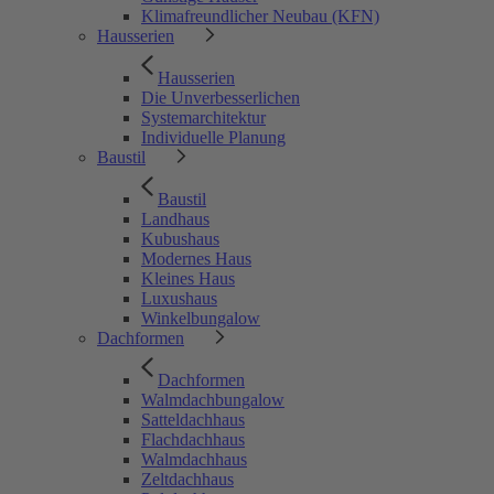
Klimafreundlicher Neubau (KFN)
Hausserien
Hausserien
Die Unverbesserlichen
Systemarchitektur
Individuelle Planung
Baustil
Baustil
Landhaus
Kubushaus
Modernes Haus
Kleines Haus
Luxushaus
Winkelbungalow
Dachformen
Dachformen
Walmdachbungalow
Satteldachhaus
Flachdachhaus
Walmdachhaus
Zeltdachhaus