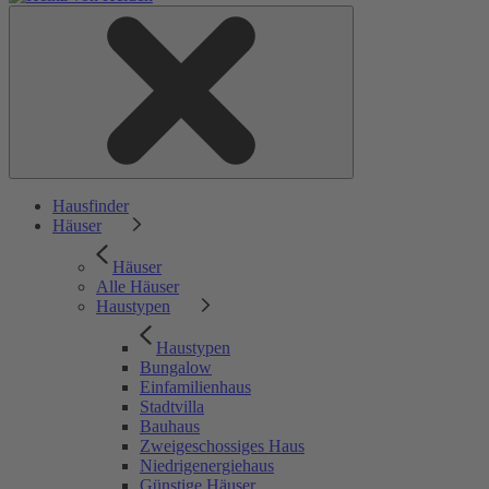
Hausfinder
Häuser
Häuser
Alle Häuser
Haustypen
Haustypen
Bungalow
Einfamilienhaus
Stadtvilla
Bauhaus
Zweigeschossiges Haus
Niedrigenergiehaus
Günstige Häuser