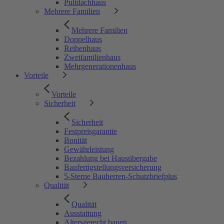
Pultdachhaus
Mehrere Familien
Mehrere Familien
Doppelhaus
Reihenhaus
Zweifamilienhaus
Mehrgenerationenhaus
Vorteile
Vorteile
Sicherheit
Sicherheit
Festpreisgarantie
Bonität
Gewährleistung
Bezahlung bei Hausübergabe
Baufertigstellungsversicherung
5-Sterne Bauherren-Schutzbriefplus
Qualität
Qualität
Ausstattung
Altersgerecht bauen