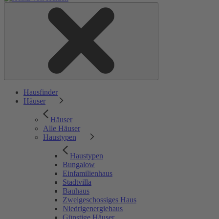
Hausfinder
Häuser
Häuser
Alle Häuser
Haustypen
Haustypen
Bungalow
Einfamilienhaus
Stadtvilla
Bauhaus
Zweigeschossiges Haus
Niedrigenergiehaus
Günstige Häuser