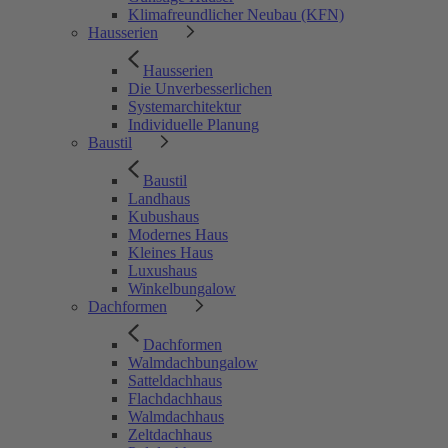
Klimafreundlicher Neubau (KFN)
Hausserien
Hausserien
Die Unverbesserlichen
Systemarchitektur
Individuelle Planung
Baustil
Baustil
Landhaus
Kubushaus
Modernes Haus
Kleines Haus
Luxushaus
Winkelbungalow
Dachformen
Dachformen
Walmdachbungalow
Satteldachhaus
Flachdachhaus
Walmdachhaus
Zeltdachhaus