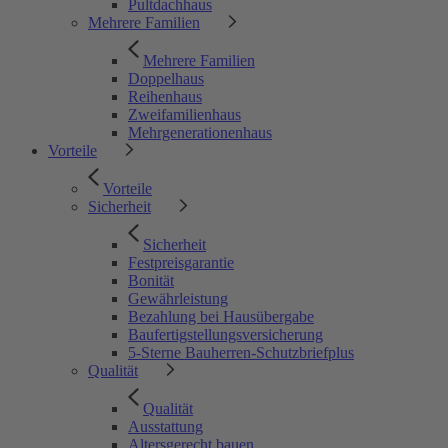
Pultdachhaus
Mehrere Familien
Mehrere Familien
Doppelhaus
Reihenhaus
Zweifamilienhaus
Mehrgenerationenhaus
Vorteile
Vorteile
Sicherheit
Sicherheit
Festpreisgarantie
Bonität
Gewährleistung
Bezahlung bei Hausübergabe
Baufertigstellungsversicherung
5-Sterne Bauherren-Schutzbriefplus
Qualität
Qualität
Ausstattung
Altersgerecht bauen