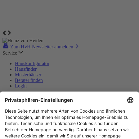
Zum HvH Newsletter anmelden
Service
Hauskonfigurator
Hausfinder
Musterhäuser
Berater finden
Login
Heinz von Heiden
Kontakt
KompetenzCentren
Hausbau-Ratgeber
Newsletter
Karriere