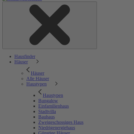
Hausfinder
Häuser
Häuser
Alle Häuser
Haustypen
Haustypen
Bungalow
Einfamilienhaus
Stadtvilla
Bauhaus
Zweigeschossiges Haus
Niedrigenergiehaus
Günstige Häuser