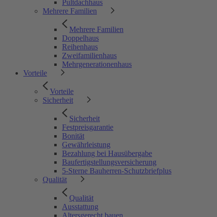
Pultdachhaus
Mehrere Familien
Mehrere Familien
Doppelhaus
Reihenhaus
Zweifamilienhaus
Mehrgenerationenhaus
Vorteile
Vorteile
Sicherheit
Sicherheit
Festpreisgarantie
Bonität
Gewährleistung
Bezahlung bei Hausübergabe
Baufertigstellungsversicherung
5-Sterne Bauherren-Schutzbriefplus
Qualität
Qualität
Ausstattung
Altersgerecht bauen