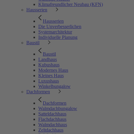
Klimafreundlicher Neubau (KFN)
Hausserien
Hausserien
Die Unverbesserlichen
Systemarchitektur
Individuelle Planung
Baustil
Baustil
Landhaus
Kubushaus
Modernes Haus
Kleines Haus
Luxushaus
Winkelbungalow
Dachformen
Dachformen
Walmdachbungalow
Satteldachhaus
Flachdachhaus
Walmdachhaus
Zeltdachhaus