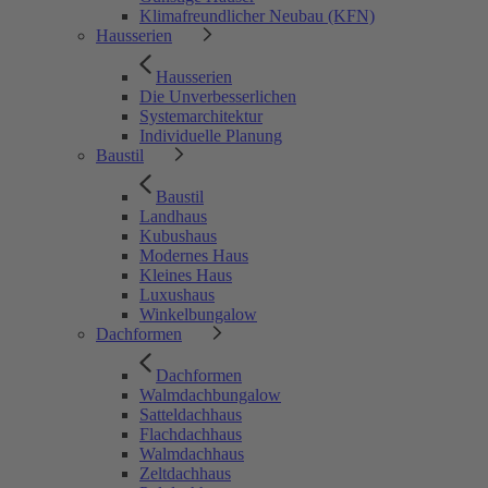
Klimafreundlicher Neubau (KFN)
Hausserien
Hausserien
Die Unverbesserlichen
Systemarchitektur
Individuelle Planung
Baustil
Baustil
Landhaus
Kubushaus
Modernes Haus
Kleines Haus
Luxushaus
Winkelbungalow
Dachformen
Dachformen
Walmdachbungalow
Satteldachhaus
Flachdachhaus
Walmdachhaus
Zeltdachhaus