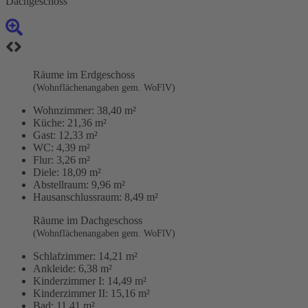
Dachgeschoss
Räume im Erdgeschoss
(Wohnflächenangaben gem. WoFlV)
Wohnzimmer:
38,40 m²
Küche:
21,36 m²
Gast:
12,33 m²
WC:
4,39 m²
Flur:
3,26 m²
Diele:
18,09 m²
Abstellraum:
9,96 m²
Hausanschlussraum:
8,49 m²
Räume im Dachgeschoss
(Wohnflächenangaben gem. WoFlV)
Schlafzimmer:
14,21 m²
Ankleide:
6,38 m²
Kinderzimmer I:
14,49 m²
Kinderzimmer II:
15,16 m²
Bad:
11,41 m²