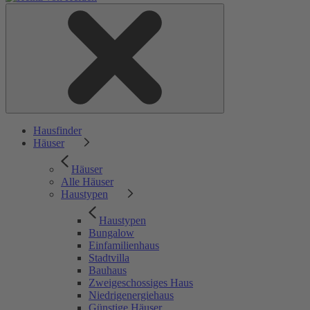
Hausfinder
Häuser
Häuser
Alle Häuser
Haustypen
Haustypen
Bungalow
Einfamilienhaus
Stadtvilla
Bauhaus
Zweigeschossiges Haus
Niedrigenergiehaus
Günstige Häuser