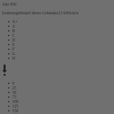
Alto 850
Endenergiebedarf dieses Gebäudes
23 kWh/m²a
A+
A
B
C
D
E
F
G
H
0
25
50
75
100
125
150