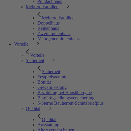
Pultdachhaus
Mehrere Familien
Mehrere Familien
Doppelhaus
Reihenhaus
Zweifamilienhaus
Mehrgenerationenhaus
Vorteile
Vorteile
Sicherheit
Sicherheit
Festpreisgarantie
Bonität
Gewährleistung
Bezahlung bei Hausübergabe
Baufertigstellungsversicherung
5-Sterne Bauherren-Schutzbriefplus
Qualität
Qualität
Ausstattung
Altersgerecht bauen