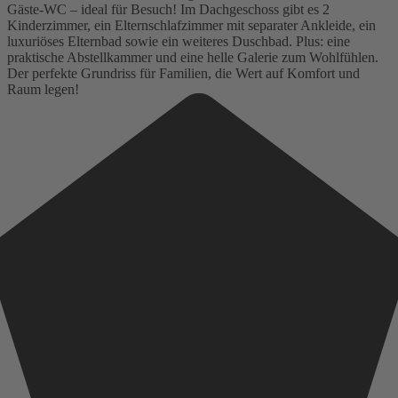
Gäste-WC – ideal für Besuch! Im Dachgeschoss gibt es 2
Kinderzimmer, ein Elternschlafzimmer mit separater Ankleide, ein
luxuriöses Elternbad sowie ein weiteres Duschbad. Plus: eine
praktische Abstellkammer und eine helle Galerie zum Wohlfühlen.
Der perfekte Grundriss für Familien, die Wert auf Komfort und
Raum legen!