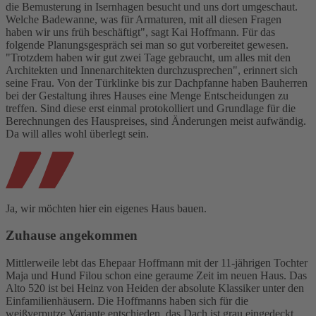
die Bemusterung in Isernhagen besucht und uns dort umgeschaut.
Welche Badewanne, was für Armaturen, mit all diesen Fragen
haben wir uns früh beschäftigt", sagt Kai Hoffmann. Für das
folgende Planungsgespräch sei man so gut vorbereitet gewesen.
"Trotzdem haben wir gut zwei Tage gebraucht, um alles mit den
Architekten und Innenarchitekten durchzusprechen", erinnert sich
seine Frau. Von der Türklinke bis zur Dachpfanne haben Bauherren
bei der Gestaltung ihres Hauses eine Menge Entscheidungen zu
treffen. Sind diese erst einmal protokolliert und Grundlage für die
Berechnungen des Hauspreises, sind Änderungen meist aufwändig.
Da will alles wohl überlegt sein.
Ja, wir möchten hier ein eigenes Haus bauen.
Zuhause angekommen
Mittlerweile lebt das Ehepaar Hoffmann mit der 11-jährigen Tochter
Maja und Hund Filou schon eine geraume Zeit im neuen Haus. Das
Alto 520 ist bei Heinz von Heiden der absolute Klassiker unter den
Einfamilienhäusern. Die Hoffmanns haben sich für die
weißverputze Variante entschieden, das Dach ist grau eingedeckt