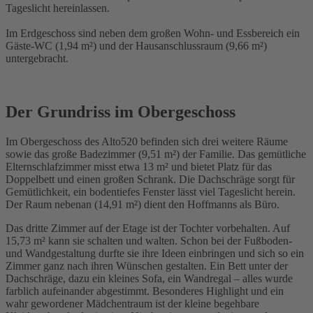
Tageslicht hereinlassen.
Im Erdgeschoss sind neben dem großen Wohn- und Essbereich ein
Gäste-WC (1,94 m²) und der Hausanschlussraum (9,66 m²)
untergebracht.
Der Grundriss im Obergeschoss
Im Obergeschoss des Alto520 befinden sich drei weitere Räume
sowie das große Badezimmer (9,51 m²) der Familie. Das gemütliche
Elternschlafzimmer misst etwa 13 m² und bietet Platz für das
Doppelbett und einen großen Schrank. Die Dachschräge sorgt für
Gemütlichkeit, ein bodentiefes Fenster lässt viel Tageslicht herein.
Der Raum nebenan (14,91 m²) dient den Hoffmanns als Büro.
Das dritte Zimmer auf der Etage ist der Tochter vorbehalten. Auf
15,73 m² kann sie schalten und walten. Schon bei der Fußboden-
und Wandgestaltung durfte sie ihre Ideen einbringen und sich so ein
Zimmer ganz nach ihren Wünschen gestalten. Ein Bett unter der
Dachschräge, dazu ein kleines Sofa, ein Wandregal – alles wurde
farblich aufeinander abgestimmt. Besonderes Highlight und ein
wahr gewordener Mädchentraum ist der kleine begehbare