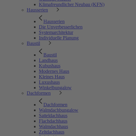
Klimafreundlicher Neubau (KFN)
Hausserien
Hausserien
Die Unverbesserlichen
Systemarchitektur
Individuelle Planung
Baustil
Baustil
Landhaus
Kubushaus
Modernes Haus
Kleines Haus
Luxushaus
Winkelbungalow
Dachformen
Dachformen
Walmdachbungalow
Satteldachhaus
Flachdachhaus
Walmdachhaus
Zeltdachhaus