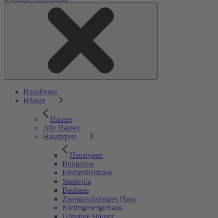
Hausfinder
Häuser
Häuser
Alle Häuser
Haustypen
Haustypen
Bungalow
Einfamilienhaus
Stadtvilla
Bauhaus
Zweigeschossiges Haus
Niedrigenergiehaus
Günstige Häuser