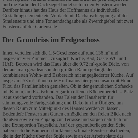
und die Farbe der Dachziegel findet sich in den Fenstern wieder.
Darüber hinaus hat das Haus der Hoffmanns als individuelle
Gestaltungselemente ein Vordach mit Dachabschleppung auf der
Straßenseite und eine Tonnendachgaube als Zwerchgiebel mit zwei
Fenstern auf der Gartenseite.
Der Grundriss im Erdgeschoss
Innen verteilen sich die 1,5-Geschosse auf rund 136 m² und
insgesamt vier Zimmer - zuzüglich Küche, Bad, Gäste-WC und
HAR. Betreten wird das Haus über die 9,72 m²-große Diele, von
der aus man geradeaus in den größten Raum gelangt: den
kombinierten Wohn- und Essbereich mit angegliederter Küche. Auf
insgesamt 53 m² können die Hoffmanns hier gemeinsam mit Hund
Filou das Familienleben genießen. Ob in der gemütlichen Sofaecke
mit Kamin, am Esstisch oder gar im offenen Küchenbereich – Platz
ist ausreichend vorhanden. Das Talent der Hausherrin für
stimmungsvolle Farbgestaltung und Deko tun ihr Übriges, um
diesen Raum zum Mittelpunkt des Hauses werden zu lassen.
Bodentiefe Fenster zum Garten ermöglichen den freien Blick nach
draußen sowie den Zugang zur Terrasse und sorgen natürlich für
eine Extraportion Tageslicht. Auf der gegenüberliegenden Seite
haben sich die Bauherren für kleine, schmale Fenster entschieden,
die in der Küche über der Spüle sowie an der Arbeitsplatte das