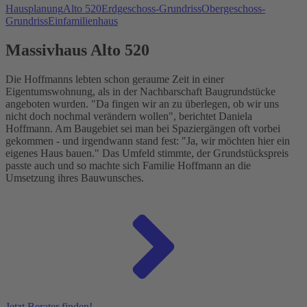
Hausplanung
Alto 520
Erdgeschoss-Grundriss
Obergeschoss-
Grundriss
Einfamilienhaus
Massivhaus Alto 520
Die Hoffmanns lebten schon geraume Zeit in einer
Eigentumswohnung, als in der Nachbarschaft Baugrundstücke
angeboten wurden. "Da fingen wir an zu überlegen, ob wir uns
nicht doch nochmal verändern wollen", berichtet Daniela
Hoffmann. Am Baugebiet sei man bei Spaziergängen oft vorbei
gekommen - und irgendwann stand fest: "Ja, wir möchten hier ein
eigenes Haus bauen." Das Umfeld stimmte, der Grundstückspreis
passte auch und so machte sich Familie Hoffmann an die
Umsetzung ihres Bauwunsches.
Jetzt Berater finden!