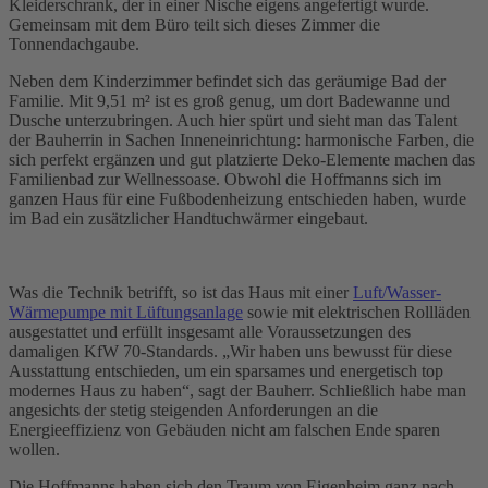
Kleiderschrank, der in einer Nische eigens angefertigt wurde.
Gemeinsam mit dem Büro teilt sich dieses Zimmer die
Tonnendachgaube.
Neben dem Kinderzimmer befindet sich das geräumige Bad der
Familie. Mit 9,51 m² ist es groß genug, um dort Badewanne und
Dusche unterzubringen. Auch hier spürt und sieht man das Talent
der Bauherrin in Sachen Inneneinrichtung: harmonische Farben, die
sich perfekt ergänzen und gut platzierte Deko-Elemente machen das
Familienbad zur Wellnessoase. Obwohl die Hoffmanns sich im
ganzen Haus für eine Fußbodenheizung entschieden haben, wurde
im Bad ein zusätzlicher Handtuchwärmer eingebaut.
Was die Technik betrifft, so ist das Haus mit einer
Luft/Wasser-
Wärmepumpe mit Lüftungsanlage
sowie mit elektrischen Rollläden
ausgestattet und erfüllt insgesamt alle Voraussetzungen des
damaligen KfW 70-Standards. „Wir haben uns bewusst für diese
Ausstattung entschieden, um ein sparsames und energetisch top
modernes Haus zu haben“, sagt der Bauherr. Schließlich habe man
angesichts der stetig steigenden Anforderungen an die
Energieeffizienz von Gebäuden nicht am falschen Ende sparen
wollen.
Die Hoffmanns haben sich den Traum von Eigenheim ganz nach