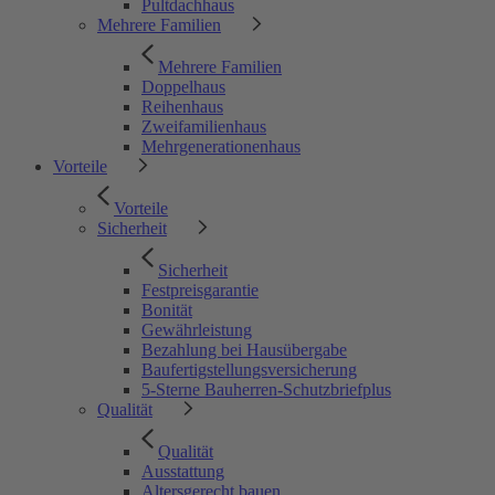
Pultdachhaus
Mehrere Familien
Mehrere Familien
Doppelhaus
Reihenhaus
Zweifamilienhaus
Mehrgenerationenhaus
Vorteile
Vorteile
Sicherheit
Sicherheit
Festpreisgarantie
Bonität
Gewährleistung
Bezahlung bei Hausübergabe
Baufertigstellungsversicherung
5-Sterne Bauherren-Schutzbriefplus
Qualität
Qualität
Ausstattung
Altersgerecht bauen