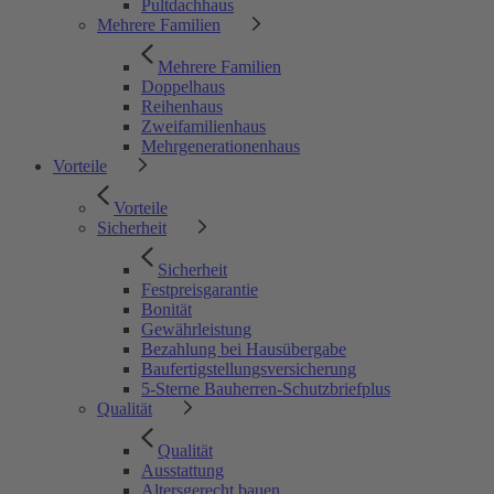
Pultdachhaus
Mehrere Familien
Mehrere Familien
Doppelhaus
Reihenhaus
Zweifamilienhaus
Mehrgenerationenhaus
Vorteile
Vorteile
Sicherheit
Sicherheit
Festpreisgarantie
Bonität
Gewährleistung
Bezahlung bei Hausübergabe
Baufertigstellungsversicherung
5-Sterne Bauherren-Schutzbriefplus
Qualität
Qualität
Ausstattung
Altersgerecht bauen