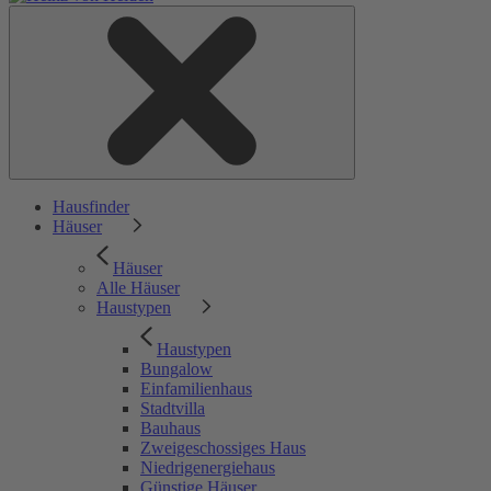
Hausfinder
Häuser
Häuser
Alle Häuser
Haustypen
Haustypen
Bungalow
Einfamilienhaus
Stadtvilla
Bauhaus
Zweigeschossiges Haus
Niedrigenergiehaus
Günstige Häuser