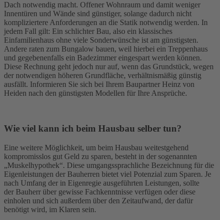
Dach notwendig macht. Offener Wohnraum und damit weniger
Innentüren und Wände sind günstiger, solange dadurch nicht
kompliziertere Anforderungen an die Statik notwendig werden. In
jedem Fall gilt: Ein schlichter Bau, also ein klassisches
Einfamilienhaus ohne viele Sonderwünsche ist am günstigsten.
Andere raten zum Bungalow bauen, weil hierbei ein Treppenhaus
und gegebenenfalls ein Badezimmer eingespart werden können.
Diese Rechnung geht jedoch nur auf, wenn das Grundstück, wegen
der notwendigen höheren Grundfläche, verhältnismäßig günstig
ausfällt. Informieren Sie sich bei Ihrem Baupartner Heinz von
Heiden nach den günstigsten Modellen für Ihre Ansprüche.
Wie viel kann ich beim Hausbau selber tun?
Eine weitere Möglichkeit, um beim Hausbau weitestgehend
kompromisslos gut Geld zu sparen, besteht in der sogenannten
„Muskelhypothek“. Diese umgangssprachliche Bezeichnung für die
Eigenleistungen der Bauherren bietet viel Potenzial zum Sparen. Je
nach Umfang der in Eigenregie ausgeführten Leistungen, sollte
der Bauherr über gewisse Fachkenntnisse verfügen oder diese
einholen und sich außerdem über den Zeitaufwand, der dafür
benötigt wird, im Klaren sein.