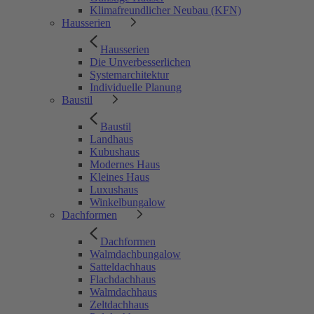
Klimafreundlicher Neubau (KFN)
Hausserien
Hausserien
Die Unverbesserlichen
Systemarchitektur
Individuelle Planung
Baustil
Baustil
Landhaus
Kubushaus
Modernes Haus
Kleines Haus
Luxushaus
Winkelbungalow
Dachformen
Dachformen
Walmdachbungalow
Satteldachhaus
Flachdachhaus
Walmdachhaus
Zeltdachhaus