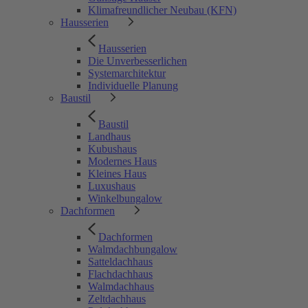
Klimafreundlicher Neubau (KFN)
Hausserien
Hausserien
Die Unverbesserlichen
Systemarchitektur
Individuelle Planung
Baustil
Baustil
Landhaus
Kubushaus
Modernes Haus
Kleines Haus
Luxushaus
Winkelbungalow
Dachformen
Dachformen
Walmdachbungalow
Satteldachhaus
Flachdachhaus
Walmdachhaus
Zeltdachhaus