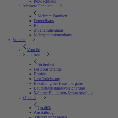
Pultdachhaus
Mehrere Familien
Mehrere Familien
Doppelhaus
Reihenhaus
Zweifamilienhaus
Mehrgenerationenhaus
Vorteile
Vorteile
Sicherheit
Sicherheit
Festpreisgarantie
Bonität
Gewährleistung
Bezahlung bei Hausübergabe
Baufertigstellungsversicherung
5-Sterne Bauherren-Schutzbriefplus
Qualität
Qualität
Ausstattung
Altersgerecht bauen