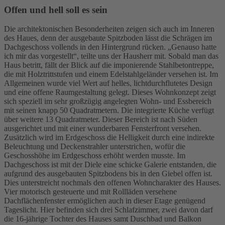
Offen und hell soll es sein
Die architektonischen Besonderheiten zeigen sich auch im Inneren
des Haues, denn der ausgebaute Spitzboden lässt die Schrägen im
Dachgeschoss vollends in den Hintergrund rücken. „Genauso hatte
ich mir das vorgestellt“, teilte uns der Hausherr mit. Sobald man das
Haus betritt, fällt der Blick auf die imponierende Stahlbetontreppe,
die mit Holztrittstufen und einem Edelstahlgeländer versehen ist. Im
Allgemeinen wurde viel Wert auf helles, lichtdurchflutetes Design
und eine offene Raumgestaltung gelegt. Dieses Wohnkonzept zeigt
sich speziell im sehr großzügig angelegten Wohn- und Essbereich
mit seinen knapp 50 Quadratmetern. Die integrierte Küche verfügt
über weitere 13 Quadratmeter. Dieser Bereich ist nach Süden
ausgerichtet und mit einer wunderbaren Fensterfront versehen.
Zusätzlich wird im Erdgeschoss die Helligkeit durch eine indirekte
Beleuchtung und Deckenstrahler unterstrichen, wofür die
Geschosshöhe im Erdgeschoss erhöht werden musste. Im
Dachgeschoss ist mit der Diele eine schicke Galerie entstanden, die
aufgrund des ausgebauten Spitzbodens bis in den Giebel offen ist.
Dies unterstreicht nochmals den offenen Wohncharakter des Hauses.
Vier motorisch gesteuerte und mit Rollläden versehene
Dachflächenfenster ermöglichen auch in dieser Etage genügend
Tageslicht. Hier befinden sich drei Schlafzimmer, zwei davon darf
die 16-jährige Tochter des Hauses samt Duschbad und Balkon