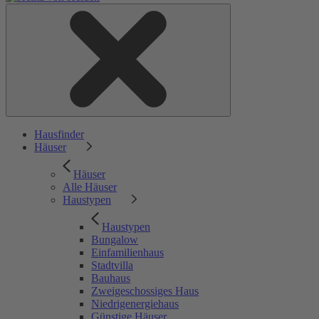
Hausfinder
Häuser
Häuser
Alle Häuser
Haustypen
Haustypen
Bungalow
Einfamilienhaus
Stadtvilla
Bauhaus
Zweigeschossiges Haus
Niedrigenergiehaus
Günstige Häuser